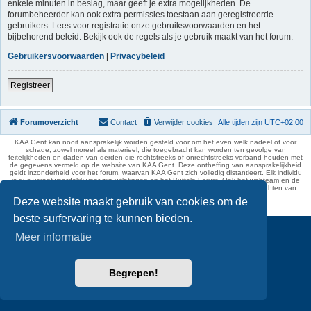
enkele minuten in beslag, maar geeft je extra mogelijkheden. De
forumbeheerder kan ook extra permissies toestaan aan geregistreerde
gebruikers. Lees voor registratie onze gebruiksvoorwaarden en het
bijbehorend beleid. Bekijk ook de regels als je gebruik maakt van het forum.
Gebruikersvoorwaarden
|
Privacybeleid
Registreer
Forumoverzicht
Contact
Verwijder cookies
Alle tijden zijn
UTC+02:00
KAA Gent kan nooit aansprakelijk worden gesteld voor om het even welk nadeel of voor
schade, zowel moreel als materieel, die toegebracht kan worden ten gevolge van
feitelijkheden en daden van derden die rechtstreeks of onrechtstreeks verband houden met
de gegevens vermeld op de website van KAA Gent. Deze ontheffing van aansprakelijkheid
geldt inzonderheid voor het forum, waarvan KAA Gent zich volledig distantieert. Elk individu
is dus verantwoordelijk voor zijn uitlatingen op het Buffalo Forum. Ook het webteam en de
moderators kunnen niet aansprakelijk gesteld worden voor de inhoud van berichten van
gebruikers.
Deze website maakt gebruik van cookies om de
phpBB Two Factor Authentication ©
paul999
beste surfervaring te kunnen bieden.
Meer informatie
Begrepen!