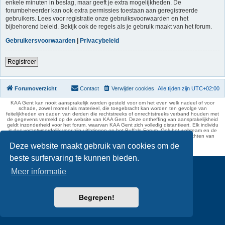
enkele minuten in beslag, maar geeft je extra mogelijkheden. De
forumbeheerder kan ook extra permissies toestaan aan geregistreerde
gebruikers. Lees voor registratie onze gebruiksvoorwaarden en het
bijbehorend beleid. Bekijk ook de regels als je gebruik maakt van het forum.
Gebruikersvoorwaarden
|
Privacybeleid
Registreer
Forumoverzicht
Contact
Verwijder cookies
Alle tijden zijn
UTC+02:00
KAA Gent kan nooit aansprakelijk worden gesteld voor om het even welk nadeel of voor
schade, zowel moreel als materieel, die toegebracht kan worden ten gevolge van
feitelijkheden en daden van derden die rechtstreeks of onrechtstreeks verband houden met
de gegevens vermeld op de website van KAA Gent. Deze ontheffing van aansprakelijkheid
geldt inzonderheid voor het forum, waarvan KAA Gent zich volledig distantieert. Elk individu
is dus verantwoordelijk voor zijn uitlatingen op het Buffalo Forum. Ook het webteam en de
moderators kunnen niet aansprakelijk gesteld worden voor de inhoud van berichten van
gebruikers.
Deze website maakt gebruik van cookies om de
phpBB Two Factor Authentication ©
paul999
beste surfervaring te kunnen bieden.
Meer informatie
Begrepen!