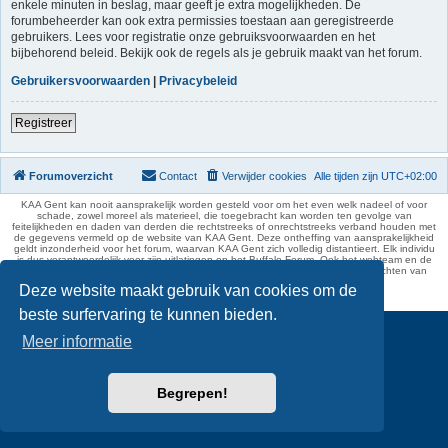
enkele minuten in beslag, maar geeft je extra mogelijkheden. De
forumbeheerder kan ook extra permissies toestaan aan geregistreerde
gebruikers. Lees voor registratie onze gebruiksvoorwaarden en het
bijbehorend beleid. Bekijk ook de regels als je gebruik maakt van het forum.
Gebruikersvoorwaarden
|
Privacybeleid
Registreer
Forumoverzicht
Contact
Verwijder cookies
Alle tijden zijn
UTC+02:00
KAA Gent kan nooit aansprakelijk worden gesteld voor om het even welk nadeel of voor
schade, zowel moreel als materieel, die toegebracht kan worden ten gevolge van
feitelijkheden en daden van derden die rechtstreeks of onrechtstreeks verband houden met
de gegevens vermeld op de website van KAA Gent. Deze ontheffing van aansprakelijkheid
geldt inzonderheid voor het forum, waarvan KAA Gent zich volledig distantieert. Elk individu
is dus verantwoordelijk voor zijn uitlatingen op het Buffalo Forum. Ook het webteam en de
moderators kunnen niet aansprakelijk gesteld worden voor de inhoud van berichten van
gebruikers.
Deze website maakt gebruik van cookies om de
phpBB Two Factor Authentication ©
paul999
beste surfervaring te kunnen bieden.
Meer informatie
Begrepen!